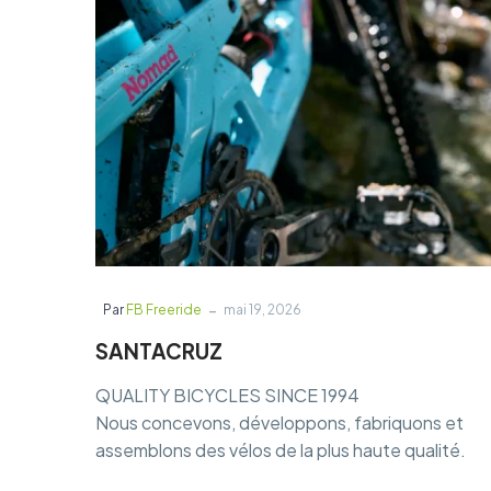
-
Par
FB Freeride
mai 19, 2026
SANTACRUZ
QUALITY BICYCLES SINCE 1994
Nous concevons, développons, fabriquons et
assemblons des vélos de la plus haute qualité.
Que votre vision du VTT soit d’enchaîner les