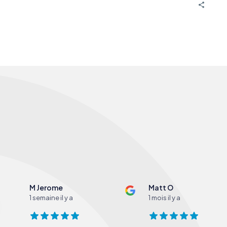
M Jerome
Matt O
1 semaine il y a
1 mois il y a