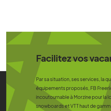
Facilitez vos vac
Par sa situation, ses services, la q
équipements proposés, FB Freeri
incoutournable à Morzine pour la lo
snowboards et VTT haut de gamm