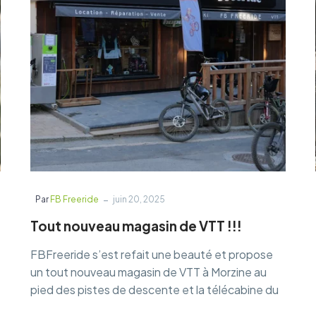
-
Par
FB Freeride
juin 20, 2025
Tout nouveau magasin de VTT !!!
FBFreeride s’est refait une beauté et propose
un tout nouveau magasin de VTT à Morzine au
pied des pistes de descente et la télécabine du
Pleney