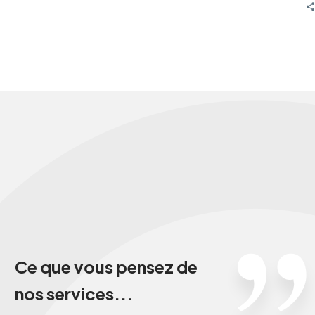
descentes en bike park, de repousser vos limites
en compétition, de partir pour des aventures
dans des lieux reculés, ou que vous cherchiez
simplement à explorer les sentiers autour de
chez vous, nos vélos sont conçus pour résister à
des décennies d’abus et vous accompagner jour
après jour.
Ce
que
vous
pensez
de
nos
services...