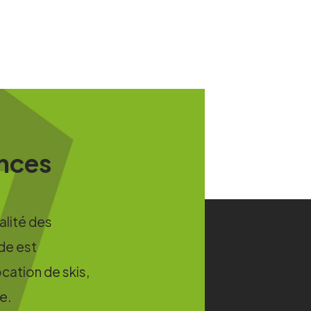
ances
ualité des
de est
cation de skis,
e.