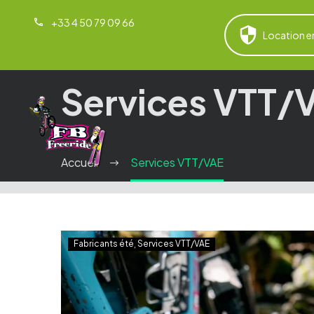
+33 4 50 79 09 66
Location e
Services VTT/
Accueil
Services VTT/VAE
Fabricants été
Services VTT/VAE