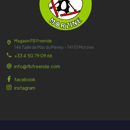
Magasin FB Freeride
146 Taille de Mas du Pleney - 74110 Morzine
+33 4 50 79 09 66
info@fbfreeride.com
facebook
instagram