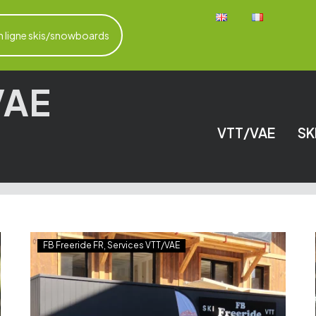
n ligne skis/snowboards
VAE
VTT/VAE
SK
FB Freeride FR
Services VTT/VAE