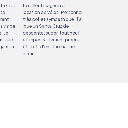
ta Cruz
Excellent magasin de
tte
location de vélos. Personnel
arant
très poli et sympathique. J'ai
es vis de
loué un Santa Cruz de
e. Je
descente, super, tout neuf
un vélo
et impeccablement propre
gars-là
et prêt à l'emploi chaque
matin.