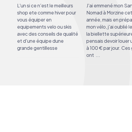
L'un si ce n'est le meilleurs
J'ai emmené mon San
shop ete comme hiver pour
Nomad à Morzine ce
vous équiper en
année, mais en prép
equipements velo ou skis
mon vélo, j'ai oublié l
avec des conseils de qualité
la biellette supérieur
et d'une équipe dune
pensais devoir louer 
grande gentillesse
à 100 € par jour. Ces 
ont
...