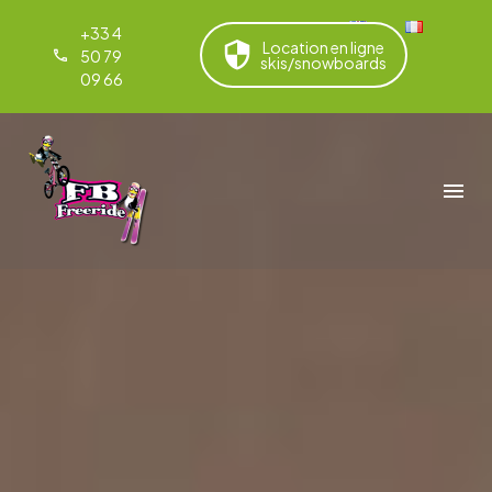
+33 4
Location en ligne
50 79
skis/snowboards
09 66