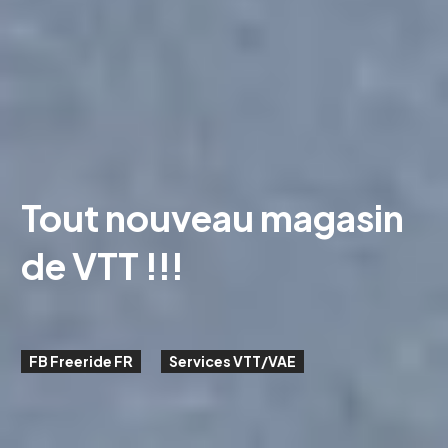
Tout nouveau magasin
de VTT !!!
FB Freeride FR
Services VTT/VAE