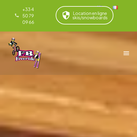
+33 4
Location en ligne
50 79
skis/snowboards
09 66